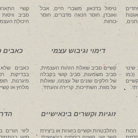
דים
טיפול בדכאון, משברי חיים, אבל
קשיי התארגנ
גנות
ואובדן, חוסר הנאה מדברים, חוסר
סביב וויסות 
ת מבחנים,
כוחות.
היכולת העצמית
דימוי וגיבוש עצמי
כאבים פ
שינוי
קשיים סביב שאלת הזהות העצמית,
כאבים שלא
(כמו
סביב משמעות, סביב קושי בקבלה
בבדיקות רפ
קשיים
של חלקים שונים של עצמנו, שאלות
מיגרנות, תופ
תי.
על מוות, השתייכות, קריירה והעתיד.
מלחץ או קשיים
זוגיות וקשרים בינאישיים
הדרכ
 רבות
התלבטויות וקשיים בזוגיות או ביצירת
ליווי הורים 
קדמת
קשר זוגי, קשיים ביחסים בינאישיים,
סיוע בהתמוד